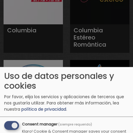
Columbia
Columbia
Estéreo
Romántica
Uso de datos personales y
cookies
Por favor, elija los servicios y aplicaciones de terceros que
nos gustaría utilizar.
Para obtener más información, lea
nuestra
política de privacidad
.
Conexión
Conexión
Consent manager
(siempre requerido)
Positiva Radio
Positiva
Klaro! Cookie & Consent manager saves your consent