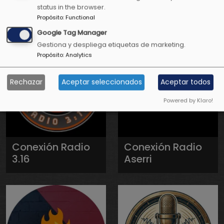
status in the browser.
Televisión
Propósito
:
Functional
Google Tag Manager
Gestiona y despliega etiquetas de marketing.
Propósito
:
Analytics
Rechazar
Aceptar seleccionados
Aceptar todos
Powered by Klaro!
Conexión Radio
Conexión Radio
3.16
Aserri