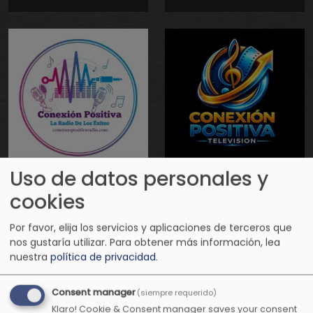
Uso de datos personales y
Conexión
Conexión
cookies
Positiva Radio
Positiva
Televisión
Por favor, elija los servicios y aplicaciones de terceros que
nos gustaría utilizar.
Para obtener más información, lea
nuestra
política de privacidad
.
Consent manager
(siempre requerido)
Klaro! Cookie & Consent manager saves your consent