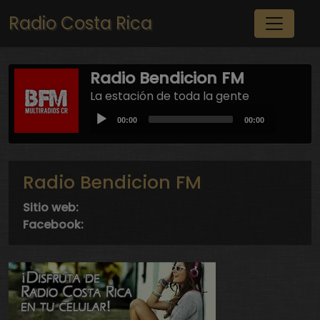
Pasar al contenido principal
Radio Costa Rica
Radio Bendicion FM
La estación de toda la gente
Audio
Current
Total
00:00
00:00
Player
time
duration
Radio Bendicion FM
Sitio web:
Facebook: