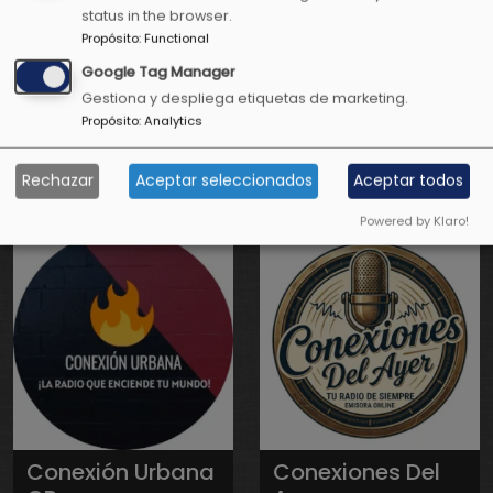
status in the browser.
Propósito
:
Functional
Google Tag Manager
Gestiona y despliega etiquetas de marketing.
Propósito
:
Analytics
Conexión Radio
Conexión Radio
3.16
Aserri
Rechazar
Aceptar seleccionados
Aceptar todos
Powered by Klaro!
Conexión Urbana
Conexiones Del