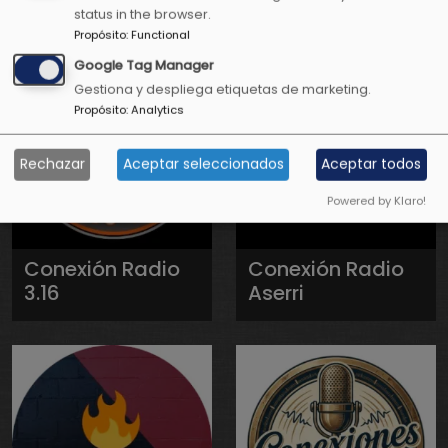
status in the browser.
Propósito
:
Functional
Google Tag Manager
Gestiona y despliega etiquetas de marketing.
Propósito
:
Analytics
Rechazar
Aceptar seleccionados
Aceptar todos
Powered by Klaro!
Conexión Radio
Conexión Radio
3.16
Aserri