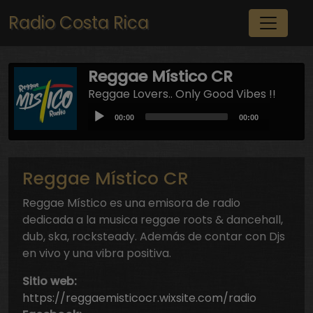
Pasar al contenido principal
Radio Costa Rica
Reggae Místico CR
Reggae Lovers.. Only Good Vibes !!
Audio
Current
Total
00:00
00:00
Player
time
duration
Reggae Místico CR
Reggae Místico es una emisora de radio
dedicada a la musica reggae roots & dancehall,
dub, ska, rocksteady. Además de contar con Djs
en vivo y una vibra positiva.
Sitio web:
https://reggaemisticocr.wixsite.com/radio