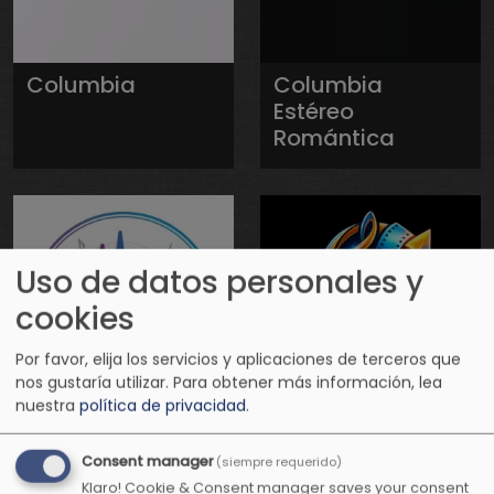
Columbia
Columbia
Estéreo
Romántica
Uso de datos personales y
cookies
Por favor, elija los servicios y aplicaciones de terceros que
nos gustaría utilizar.
Para obtener más información, lea
nuestra
política de privacidad
.
Conexión
Conexión
Positiva Radio
Positiva
Consent manager
(siempre requerido)
Televisión
Klaro! Cookie & Consent manager saves your consent