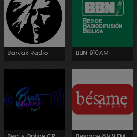
Barvak Radio
BBN 910AM
Beats Online CR
Besame 89.9 FM