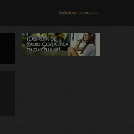
Main navigation
Solicitar emisora