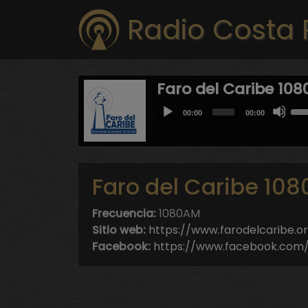
Radio Costa 
Faro del Caribe 10
Audio
Us
Current
Total
00:00
00:00
Player
time
duration
Up
Arr
key
to
Faro del Caribe 10
inc
or
Frecuencia:
1080AM
dec
Sitio web:
https://www.farodelcaribe.o
vol
Facebook:
https://www.facebook.com