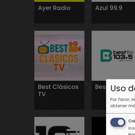
Ayer Radio
Azul 99.9
Uso d
Best Clásicos
Best FM
TV
Por favor, e
obtener má
Co
Kla
Pro