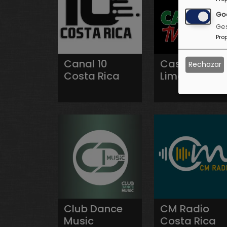
Go
Ges
Pro
Canal 10
Casino TV
Rechazar
Costa Rica
Limón
Club Dance
CM Radio
Music
Costa Rica