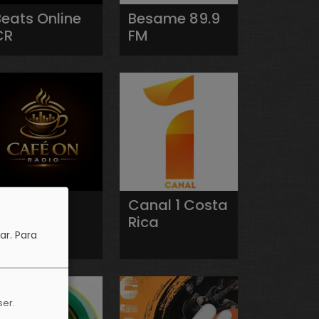
Beats Online
Besame 89.9
CR
FM
Café On
Canal 1 Costa
Radio
Rica
ar.
Para
ser.