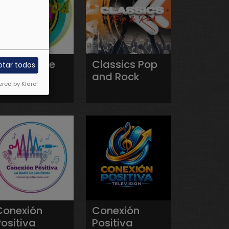
Clasicos de
Classics Pop
ptar todos
Oro
and Rock
red by Klaro!
Conexión
Conexión
ositiva
Positiva