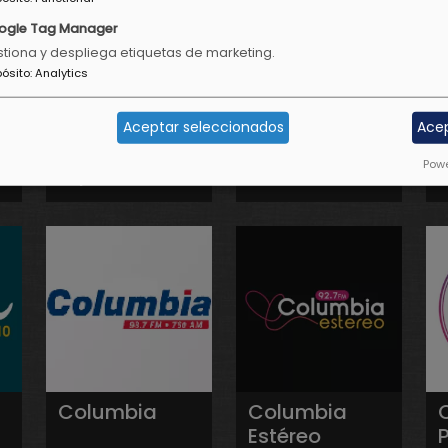
ogle Tag Manager
tiona y despliega etiquetas de marketing.
pósito
:
Analytics
Clásicos
Clásicos de
Aceptar seleccionados
Ace
Costa Rica en
Costa Rica
Powe
Español
Columbia
Columbia
Estéreo
P