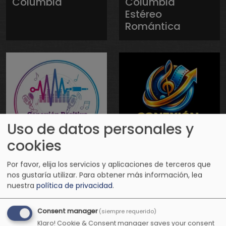
Columbia
Columbia
Estéreo
Romántica
Uso de datos personales y
cookies
Conexión
Conexión
Por favor, elija los servicios y aplicaciones de terceros que
Positiva Radio
Positiva
nos gustaría utilizar.
Para obtener más información, lea
nuestra
política de privacidad
.
Televisión
Consent manager
(siempre requerido)
Klaro! Cookie & Consent manager saves your consent