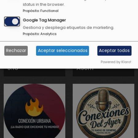
status in the browser.
Propósito
:
Functional
Google Tag Manager
Gestiona y despliega etiquetas de marketing.
Propósito
:
Analytics
Rechazar
Aceptar seleccionados
Aceptar todos
Conexión Radio
Conexión Radio
Powered by Klaro!
3.16
Aserri