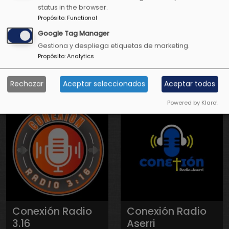
status in the browser.
Propósito
:
Functional
Google Tag Manager
Conexión
Conexión
Gestiona y despliega etiquetas de marketing.
Propósito
:
Analytics
Positiva Radio
Positiva
Televisión
Rechazar
Aceptar seleccionados
Aceptar todos
Powered by Klaro!
Conexión Radio
Conexión Radio
3.16
Aserri