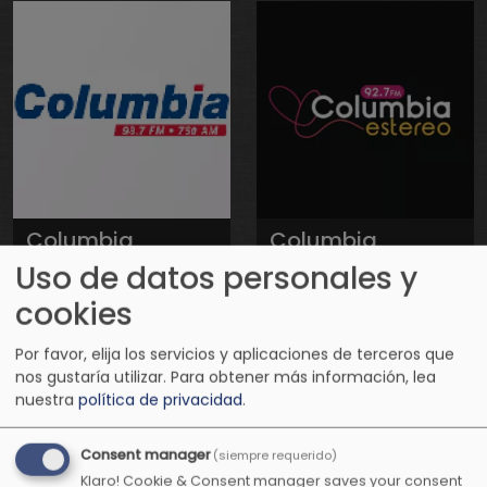
Columbia
Columbia
Estéreo
Uso de datos personales y
Romántica
cookies
Por favor, elija los servicios y aplicaciones de terceros que
nos gustaría utilizar.
Para obtener más información, lea
nuestra
política de privacidad
.
Consent manager
(siempre requerido)
Klaro! Cookie & Consent manager saves your consent