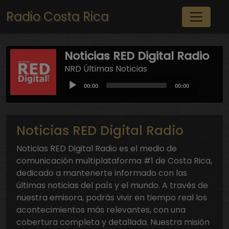
Pasar al contenido principal
Radio Costa Rica
Noticias RED Digital Radio
NRD Últimas Noticias
Audio
Current
Total
00:00
00:00
Player
time
duration
Noticias RED Digital Radio
Noticias RED Digital Radio es el medio de
comunicación multiplataforma #1 de Costa Rica,
dedicado a mantenerte informado con las
últimas noticias del país y el mundo. A través de
nuestra emisora, podrás vivir en tiempo real los
acontecimientos más relevantes, con una
cobertura completa y detallada. Nuestra misión