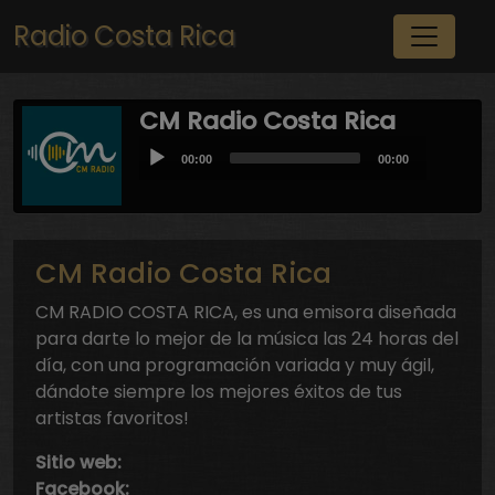
Pasar al contenido principal
Radio Costa Rica
CM Radio Costa Rica
Audio
Current
Total
00:00
00:00
Player
time
duration
CM Radio Costa Rica
CM RADIO COSTA RICA, es una emisora diseñada
para darte lo mejor de la música las 24 horas del
día, con una programación variada y muy ágil,
dándote siempre los mejores éxitos de tus
artistas favoritos!
Sitio web:
Facebook: