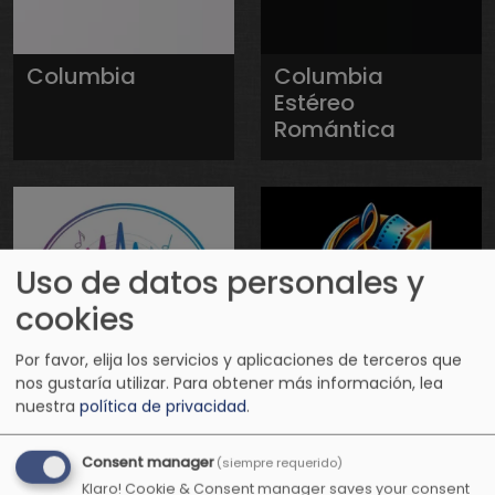
Columbia
Columbia
Estéreo
Romántica
Uso de datos personales y
cookies
Por favor, elija los servicios y aplicaciones de terceros que
nos gustaría utilizar.
Para obtener más información, lea
nuestra
política de privacidad
.
Conexión
Conexión
Positiva Radio
Positiva
Consent manager
(siempre requerido)
Televisión
Klaro! Cookie & Consent manager saves your consent