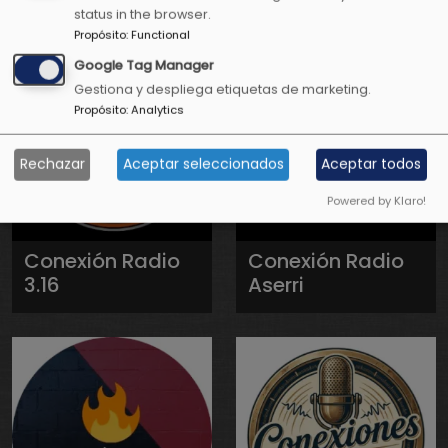
status in the browser.
Propósito
:
Functional
Google Tag Manager
Gestiona y despliega etiquetas de marketing.
Propósito
:
Analytics
Rechazar
Aceptar seleccionados
Aceptar todos
Powered by Klaro!
Conexión Radio
Conexión Radio
3.16
Aserri