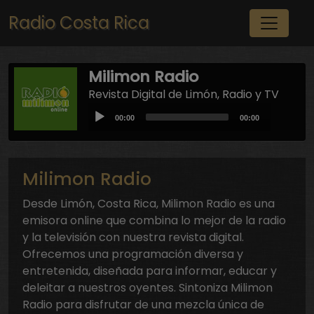
Pasar al contenido principal
Radio Costa Rica
Milimon Radio
Revista Digital de Limón, Radio y TV
Audio
Current
Total
00:00
00:00
Player
time
duration
Milimon Radio
Desde Limón, Costa Rica, Milimon Radio es una
emisora online que combina lo mejor de la radio
y la televisión con nuestra revista digital.
Ofrecemos una programación diversa y
entretenida, diseñada para informar, educar y
deleitar a nuestros oyentes. Sintoniza Milimon
Radio para disfrutar de una mezcla única de