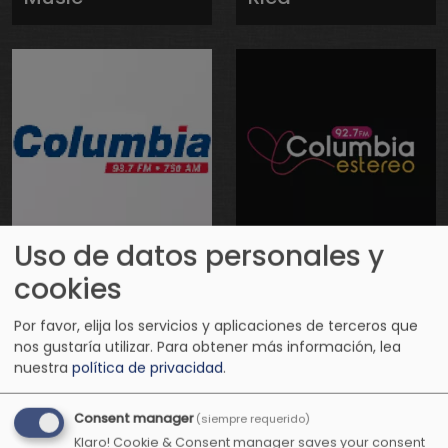
Uso de datos personales y
Columbia
Columbia
cookies
Estéreo
Romántica
Por favor, elija los servicios y aplicaciones de terceros que
nos gustaría utilizar.
Para obtener más información, lea
nuestra
política de privacidad
.
Consent manager
(siempre requerido)
Klaro! Cookie & Consent manager saves your consent