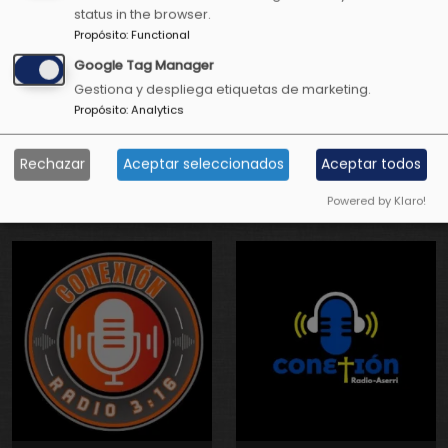
status in the browser.
Propósito
:
Functional
Google Tag Manager
Gestiona y despliega etiquetas de marketing.
Propósito
:
Analytics
Conexión
Conexión
Positiva Radio
Positiva
Rechazar
Aceptar seleccionados
Aceptar todos
Televisión
Powered by Klaro!