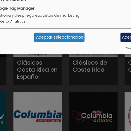
ogle Tag Manager
tiona y despliega etiquetas de marketing.
pósito
:
Analytics
Aceptar seleccionados
Ace
Powe
Clásicos
Clásicos de
Costa Rica en
Costa Rica
Español