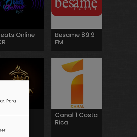
Beats Online
Besame 89.9
CR
FM
ar.
Para
Café On
Canal 1 Costa
Radio
Rica
ser.