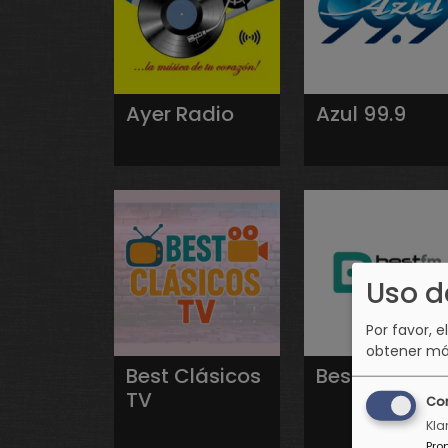
Ayer Radio
Azul 99.9
Uso d
Por favor, e
obtener má
Best Clásicos
Best FM
TV
Co
Kla
Pro