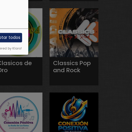
ptar todos
red by Klaro!
Clasicos de
Classics Pop
Oro
and Rock