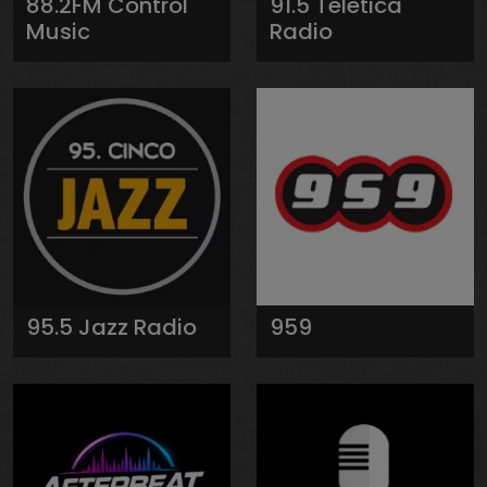
88.2FM Control
91.5 Teletica
Music
Radio
95.5 Jazz Radio
959