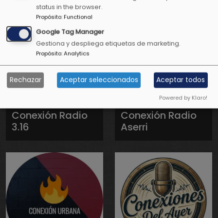
status in the browser.
Propósito
:
Functional
Google Tag Manager
Gestiona y despliega etiquetas de marketing.
Propósito
:
Analytics
Rechazar
Aceptar seleccionados
Aceptar todos
Powered by Klaro!
Conexión Radio
Conexión Radio
3.16
Aserri