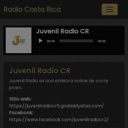
Pasar al contenido principal
Radio Costa Rica
Juvenil Radio CR
Audio
Current
Total
00:00
00:00
Player
time
duration
Juvenil Radio CR
Juvenil Radio es una emisora online de corte
joven.
Sitio web:
https://juvenilradiocr5.godaddysites.com/
Facebook:
https://www.facebook.com/juvenilradiocr2/