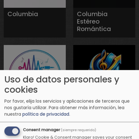
Columbia
Columbia
Estéreo
Romántica
Uso de datos personales y
cookies
Por favor, elija los servicios y aplicaciones de terceros que
nos gustaría utilizar.
Para obtener más información, lea
Conexión
Conexión
nuestra
política de privacidad
.
Positiva Radio
Positiva
Televisión
Consent manager
(siempre requerido)
Klaro! Cookie & Consent manager saves your consent