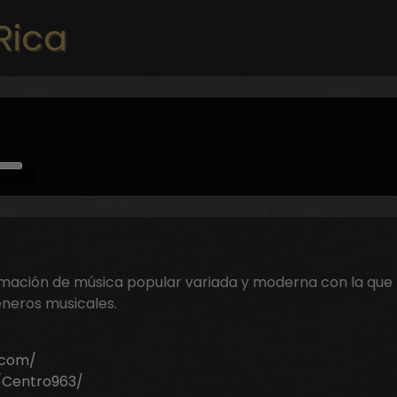
Pasar al contenido principal
Rica
e
/Down
ow
s
rease
mación de música popular variada y moderna con la que 
neros musicales.
rease
ume.
.com/
/Centro963/