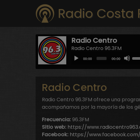
Radio Costa 
Radio Centro
Radio Centro 96.3FM
Audio
Us
Current
Total
00:00
00:00
Player
time
duration
Up
Arr
key
Radio Centro
to
inc
Radio Centro 96.3FM ofrece una progra
or
acompañamos por la mayoría de los gé
dec
vol
Frecuencia:
96.3FM
Sitio web:
https://www.radiocentro963
Facebook:
https://www.facebook.com