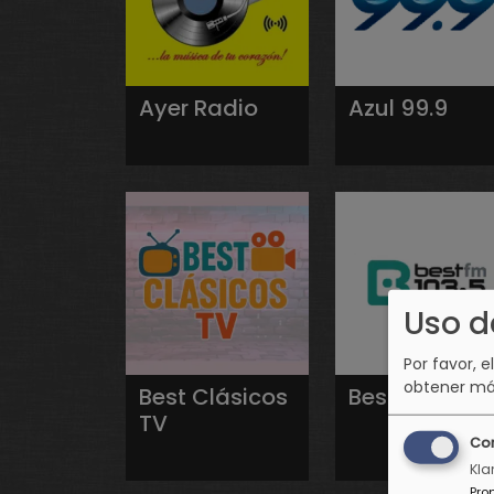
Ayer Radio
Azul 99.9
Uso d
Por favor, e
obtener má
Best Clásicos
Best FM
TV
Co
Kla
Pro