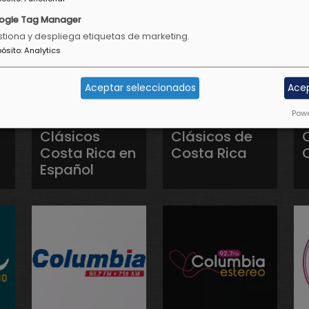
ogle Tag Manager
tiona y despliega etiquetas de marketing.
pósito
:
Analytics
Aceptar seleccionados
Ace
Powe
Clásicos
Clásicos de
Costa Rica en
Costa Rica
Español