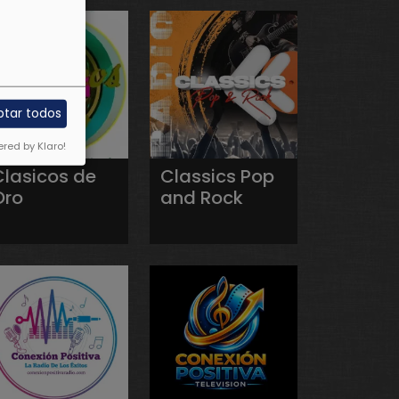
ptar todos
red by Klaro!
Clasicos de
Classics Pop
Oro
and Rock