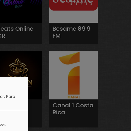
Beats Online
Besame 89.9
CR
FM
ar.
Para
Café On
Canal 1 Costa
Radio
Rica
ser.