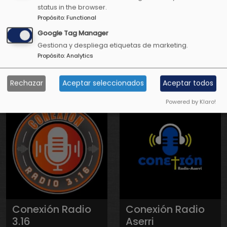
status in the browser.
Propósito
:
Functional
Google Tag Manager
Conexión
Conexión
Gestiona y despliega etiquetas de marketing.
Propósito
:
Analytics
Positiva Radio
Positiva
Televisión
Rechazar
Aceptar seleccionados
Aceptar todos
Powered by Klaro!
Conexión Radio
Conexión Radio
3.16
Aserri