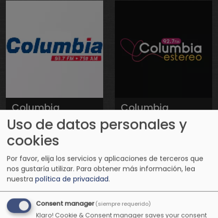
Columbia
Columbia
Estéreo
Uso de datos personales y
Romántica
cookies
Por favor, elija los servicios y aplicaciones de terceros que
nos gustaría utilizar.
Para obtener más información, lea
nuestra
política de privacidad
.
Consent manager
(siempre requerido)
Klaro! Cookie & Consent manager saves your consent