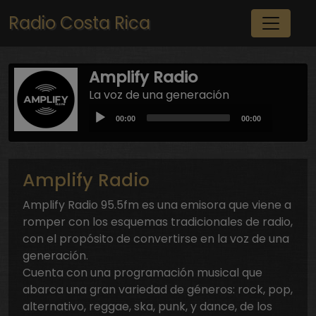
Pasar al contenido principal
Radio Costa Rica
Amplify Radio
La voz de una generación
Audio
Current
Total
00:00
00:00
Player
time
duration
Amplify Radio
Amplify Radio 95.5fm es una emisora que viene a
romper con los esquemas tradicionales de radio,
con el propósito de convertirse en la voz de una
generación.
Cuenta con una programación musical que
abarca una gran variedad de géneros: rock, pop,
alternativo, reggae, ska, punk, y dance, de los