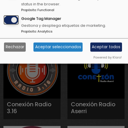
status in the browser.
Propósito
:
Functional
Conexión
Conexión
Positiva Radio
Positiva
Google Tag Manager
Televisión
Gestiona y despliega etiquetas de marketing.
Propósito
:
Analytics
Rechazar
Aceptar seleccionados
Aceptar todos
Powered by Klaro!
Conexión Radio
Conexión Radio
3.16
Aserri