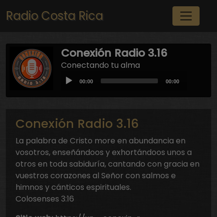
Pasar al contenido principal
Radio Costa Rica
Conexión Radio 3.16
Conectando tu alma
Audio
Current
Total
00:00
00:00
Player
time
duration
Conexión Radio 3.16
La palabra de Cristo more en abundancia en
vosotros, enseñándoos y exhortándoos unos a
otros en toda sabiduría, cantando con gracia en
vuestros corazones al Señor con salmos e
himnos y cánticos espirituales.
Colosenses 3:16