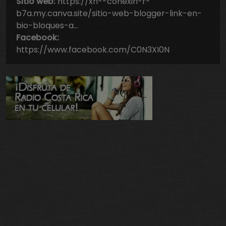
Sitio web:
https://xn--conexin-r-
b7a.my.canva.site/sitio-web-blogger-link-en-
bio-bloques-a…
Facebook:
https://www.facebook.com/C0N3XI0N