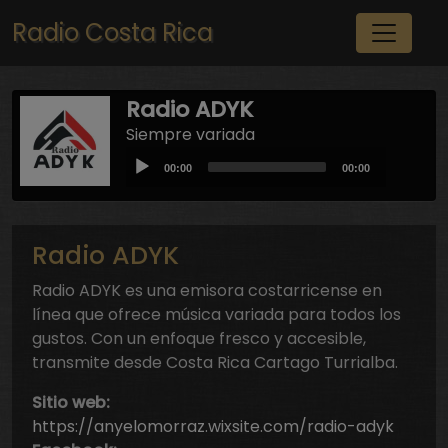
Pasar al contenido principal
Radio Costa Rica
Radio ADYK
Siempre variada
Audio
Current
Total
00:00
00:00
Player
time
duration
Radio ADYK
Radio ADYK es una emisora costarricense en
línea que ofrece música variada para todos los
gustos. Con un enfoque fresco y accesible,
transmite desde Costa Rica Cartago Turrialba.
Sitio web:
https://anyelomorraz.wixsite.com/radio-adyk