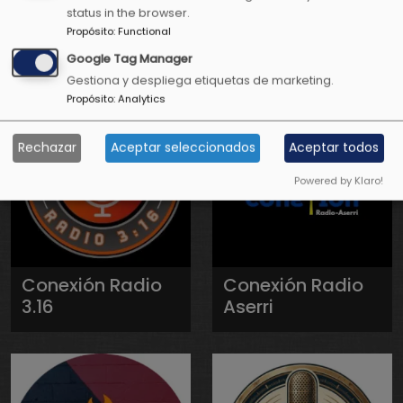
status in the browser.
Positiva Radio
Positiva
Propósito
:
Functional
Televisión
Google Tag Manager
Gestiona y despliega etiquetas de marketing.
Propósito
:
Analytics
Rechazar
Aceptar seleccionados
Aceptar todos
Powered by Klaro!
Conexión Radio
Conexión Radio
3.16
Aserri