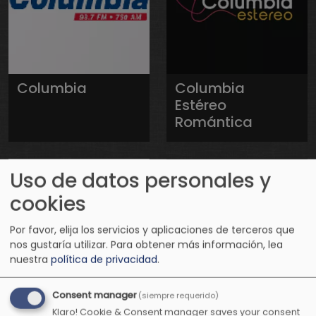
Columbia
Columbia
Estéreo
Romántica
Uso de datos personales y
cookies
Por favor, elija los servicios y aplicaciones de terceros que
nos gustaría utilizar.
Para obtener más información, lea
nuestra
política de privacidad
.
Consent manager
(siempre requerido)
Conexión
Conexión
Klaro! Cookie & Consent manager saves your consent