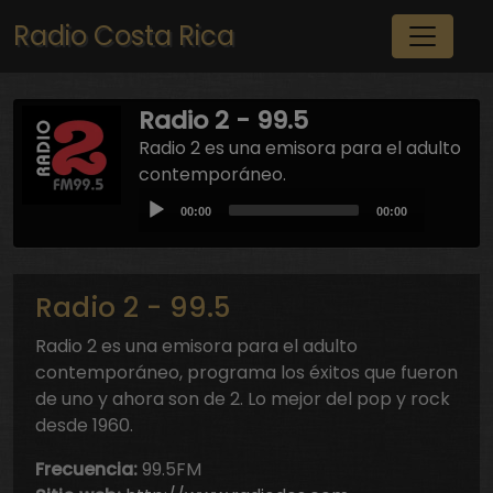
Pasar al contenido principal
Radio Costa Rica
Radio 2 - 99.5
Radio 2 es una emisora para el adulto
contemporáneo.
Audio
Current
Total
00:00
00:00
Player
time
duration
Radio 2 - 99.5
Radio 2 es una emisora para el adulto
contemporáneo, programa los éxitos que fueron
de uno y ahora son de 2. Lo mejor del pop y rock
desde 1960.
Frecuencia:
99.5FM