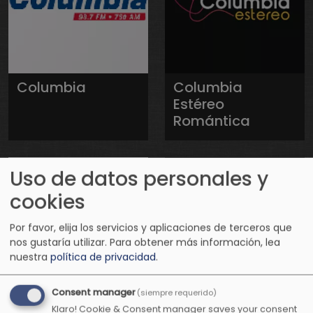
Columbia
Columbia
Estéreo
Romántica
Uso de datos personales y
cookies
Por favor, elija los servicios y aplicaciones de terceros que
nos gustaría utilizar.
Para obtener más información, lea
nuestra
política de privacidad
.
Consent manager
(siempre requerido)
Conexión
Conexión
Klaro! Cookie & Consent manager saves your consent