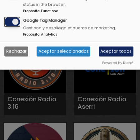
status in the browser.
Positiva Radio
Positiva
Propósito
:
Functional
Televisión
Google Tag Manager
Gestiona y despliega etiquetas de marketing.
Propósito
:
Analytics
Rechazar
Aceptar seleccionados
Aceptar todos
Powered by Klaro!
Conexión Radio
Conexión Radio
3.16
Aserri