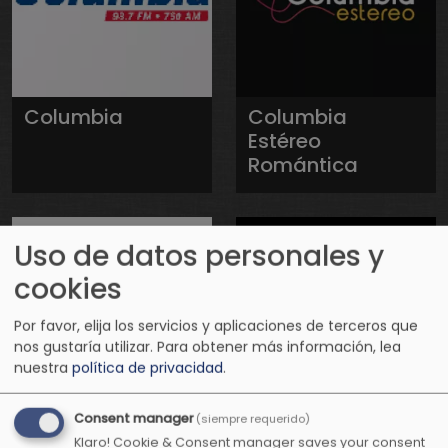
Columbia
Columbia
Estéreo
Romántica
Uso de datos personales y
cookies
Por favor, elija los servicios y aplicaciones de terceros que
nos gustaría utilizar.
Para obtener más información, lea
nuestra
política de privacidad
.
Consent manager
(siempre requerido)
Conexión
Conexión
Klaro! Cookie & Consent manager saves your consent