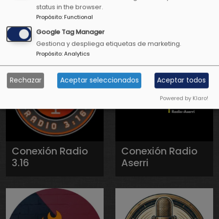
Positiva Radio
Positiva
status in the browser.
Televisión
Propósito
:
Functional
Google Tag Manager
Gestiona y despliega etiquetas de marketing.
Propósito
:
Analytics
Rechazar
Aceptar seleccionados
Aceptar todos
Powered by Klaro!
Conexión Radio
Conexión Radio
3.16
Aserri