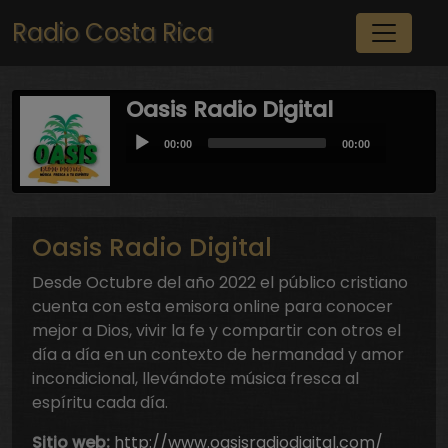
Pasar al contenido principal
Radio Costa Rica
Oasis Radio Digital
Audio
Current
Total
00:00
00:00
Player
time
duration
Oasis Radio Digital
Desde Octubre del año 2022 el público cristiano
cuenta con esta emisora online para conocer
mejor a Dios, vivir la fe y compartir con otros el
día a día en un contexto de hermandad y amor
incondicional, llevándote música fresca al
espíritu cada día.
Sitio web:
http://www.oasisradiodigital.com/