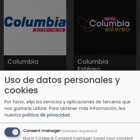
Columbia
Columbia
Estéreo
Romántica
Uso de datos personales y
cookies
Por favor, elija los servicios y aplicaciones de terceros que
nos gustaría utilizar.
Para obtener más información, lea
nuestra
política de privacidad
.
Consent manager
(siempre requerido)
Klaro! Cookie & Consent manager saves your consent