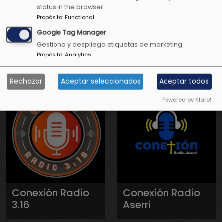
status in the browser.
Propósito
:
Functional
Conexión
Conexión
Google Tag Manager
Positiva Radio
Positiva
Gestiona y despliega etiquetas de marketing.
Propósito
:
Analytics
Televisión
Rechazar
Aceptar seleccionados
Aceptar todos
Powered by Klaro!
Conexión Radio
Conexión Radio
3.16
Aserri