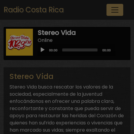
Pasar al contenido principal
Radio Costa Rica
Stereo Vida
Online
Audio
Current
Total
00:00
00:00
Player
time
duration
Stereo Vida
Stereo Vida busca rescatar los valores de la
sociedad, especialmente de la juventud
enfocándonos en ofrecer una palabra clara,
reconfortante y constante que pueda servir de
apoyo para restaurar las heridas del Corazón de
quienes han sufrido experiencias o vivencias que
han marcado sus vidas; siempre exaltando el