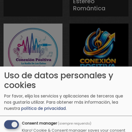
Estéreo
Romántica
Uso de datos personales y
cookies
Conexión
Conexión
Positiva Radio
Positiva
Por favor, elija los servicios y aplicaciones de terceros que
Televisión
nos gustaría utilizar.
Para obtener más información, lea
nuestra
política de privacidad
.
Consent manager
(siempre requerido)
Klaro! Cookie & Consent manager saves your consent