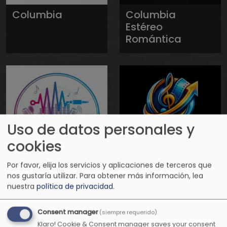
Columbia
Columbia
Estéreo
Romántica
Uso de datos personales y
cookies
Por favor, elija los servicios y aplicaciones de terceros que
Conexión
Conexión
nos gustaría utilizar.
Para obtener más información, lea
nuestra
política de privacidad
.
Positiva Radio
Positiva
Televisión
Consent manager
(siempre requerido)
Klaro! Cookie & Consent manager saves your consent