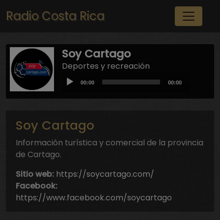
Pasar al contenido principal
Radio Costa Rica
Soy Cartago
Deportes y recreación
Audio
Current
Total
00:00
00:00
Player
time
duration
Soy Cartago
Información turística y comercial de la provincia
de Cartago.
Sitio web:
https://soycartago.com/
Facebook:
https://www.facebook.com/soycartago