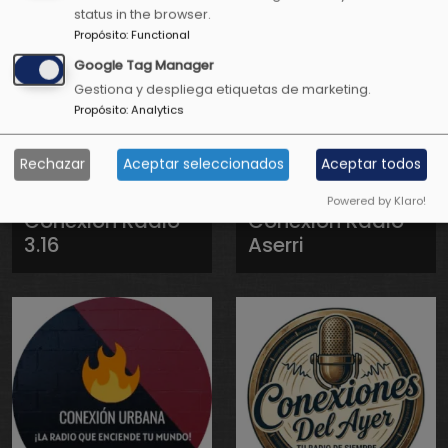
status in the browser.
Propósito
:
Functional
Google Tag Manager
Gestiona y despliega etiquetas de marketing.
Propósito
:
Analytics
Rechazar
Aceptar seleccionados
Aceptar todos
Powered by Klaro!
Conexión Radio
Conexión Radio
3.16
Aserri