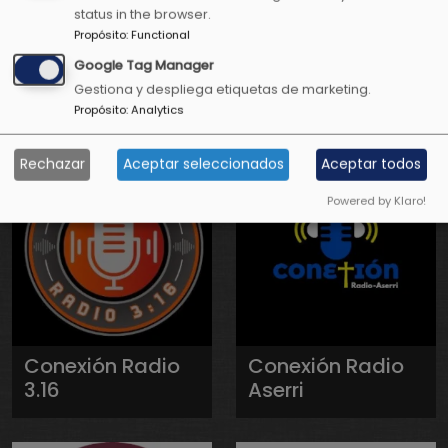
status in the browser.
Propósito
:
Functional
Conexión
Conexión
Positiva Radio
Positiva
Google Tag Manager
Televisión
Gestiona y despliega etiquetas de marketing.
Propósito
:
Analytics
Rechazar
Aceptar seleccionados
Aceptar todos
Powered by Klaro!
Conexión Radio
Conexión Radio
3.16
Aserri