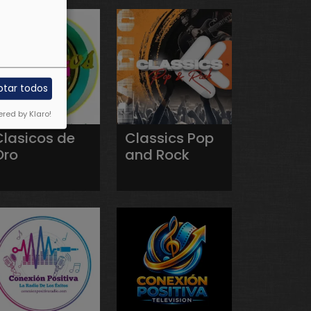
ptar todos
red by Klaro!
Clasicos de
Classics Pop
Oro
and Rock