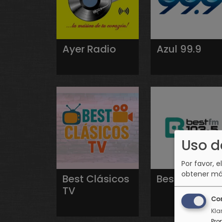
Ayer Radio
Azul 99.9
Uso d
Por favor, e
obtener má
Best Clásicos
Best FM
TV
Co
Kla
Pro