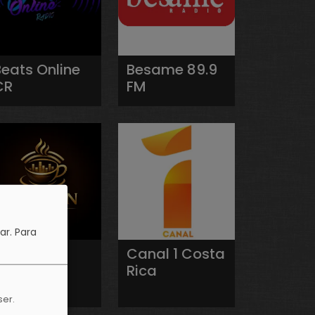
Beats Online
Besame 89.9
CR
FM
ar.
Para
Café On
Canal 1 Costa
Radio
Rica
ser.