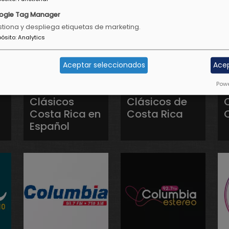
ogle Tag Manager
tiona y despliega etiquetas de marketing.
pósito
:
Analytics
Aceptar seleccionados
Ace
Powe
Clásicos
Clásicos de
Costa Rica en
Costa Rica
Español