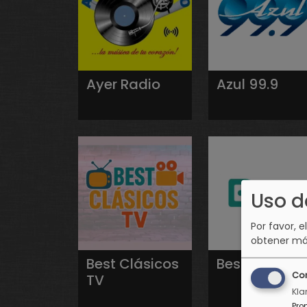
Ayer Radio
Azul 99.9
Uso d
Por favor, e
obtener má
Best Clásicos
Best FM
Co
TV
Kla
Pro