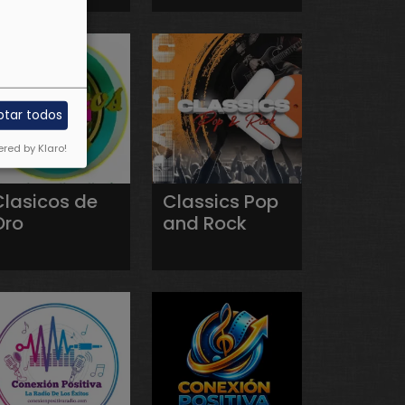
ptar todos
red by Klaro!
Clasicos de
Classics Pop
Oro
and Rock