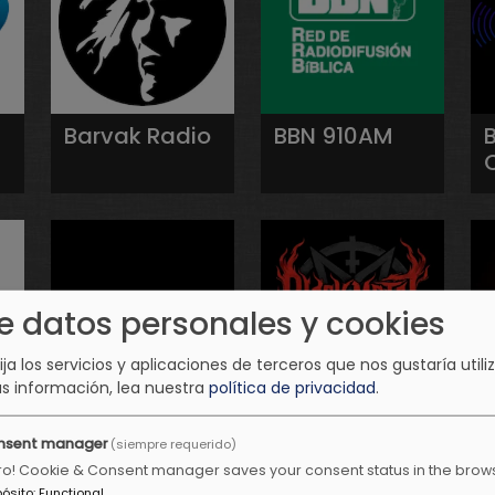
Barvak Radio
BBN 910AM
e datos personales y cookies
lija los servicios y aplicaciones de terceros que nos gustaría utiliz
s información, lea nuestra
política de privacidad
.
BestMusic
Black Metal
nsent manager
(siempre requerido)
Clásicos
Radio
ro! Cookie & Consent manager saves your consent status in the brow
Radio
pósito
:
Functional