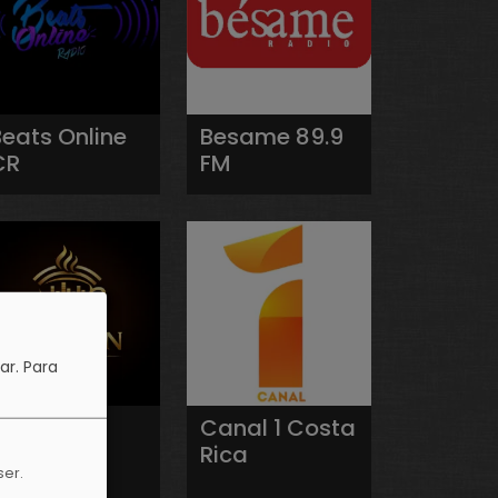
Beats Online
Besame 89.9
CR
FM
ar.
Para
Café On
Canal 1 Costa
Radio
Rica
ser.