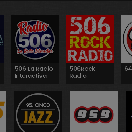
506 La Radio
506Rock
64
Interactiva
Radio