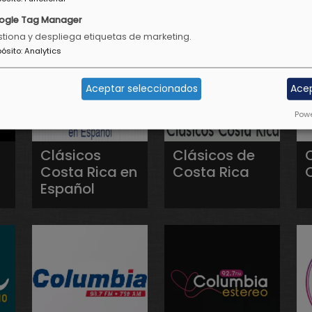
ogle Tag Manager
tiona y despliega etiquetas de marketing.
pósito
:
Analytics
Aceptar seleccionados
Ace
Powe
Clásicos
Clásicos de
Costa Rica en
Costa Rica
Español