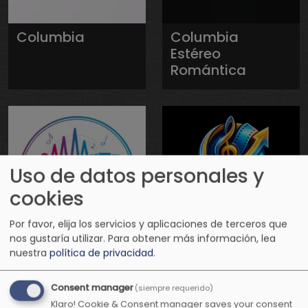
Columbia
Columbia
Estéreo
Romántica
Uso de datos personales y
cookies
Por favor, elija los servicios y aplicaciones de terceros que
nos gustaría utilizar.
Para obtener más información, lea
nuestra
política de privacidad
.
Conexión
Conexión
Positiva Radio
Positiva
Televisión
Consent manager
(siempre requerido)
Klaro! Cookie & Consent manager saves your consent