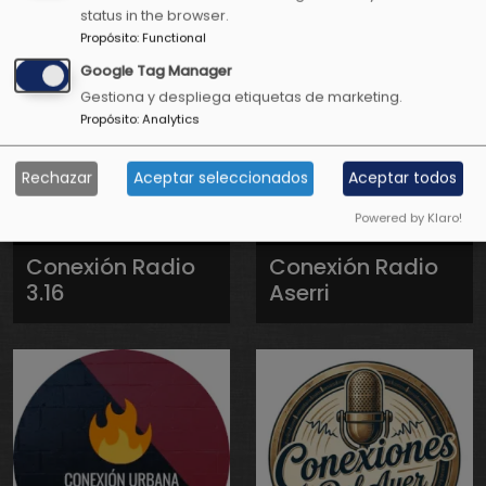
status in the browser.
Propósito
:
Functional
Google Tag Manager
Gestiona y despliega etiquetas de marketing.
Propósito
:
Analytics
Rechazar
Aceptar seleccionados
Aceptar todos
Powered by Klaro!
Conexión Radio
Conexión Radio
3.16
Aserri