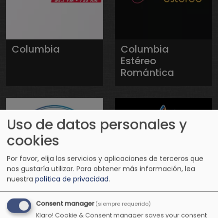
Columbia
Columbia
Estéreo
Romántica
Uso de datos personales y
cookies
Por favor, elija los servicios y aplicaciones de terceros que
nos gustaría utilizar.
Para obtener más información, lea
nuestra
política de privacidad
.
Conexión
Conexión
Consent manager
(siempre requerido)
Positiva Radio
Positiva
Klaro! Cookie & Consent manager saves your consent