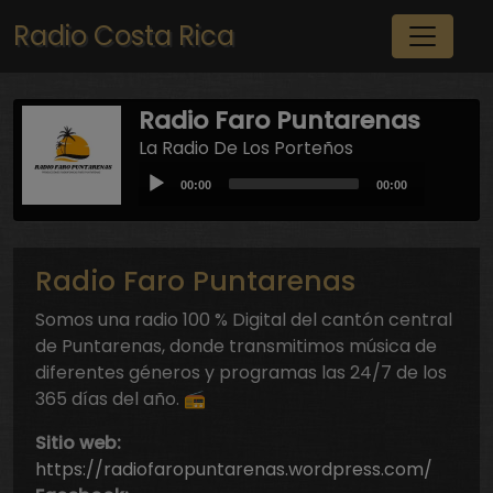
Pasar al contenido principal
Radio Costa Rica
Radio Faro Puntarenas
La Radio De Los Porteños
Audio
Current
Total
00:00
00:00
Player
time
duration
Radio Faro Puntarenas
Somos una radio 100 % Digital del cantón central
de Puntarenas, donde transmitimos música de
diferentes géneros y programas las 24/7 de los
365 días del año. 📻
Sitio web:
https://radiofaropuntarenas.wordpress.com/