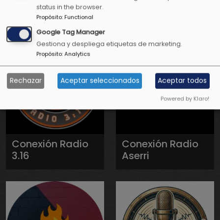
status in the browser.
Televisión
Propósito
:
Functional
Google Tag Manager
Gestiona y despliega etiquetas de marketing.
Propósito
:
Analytics
Rechazar
Aceptar seleccionados
Aceptar todos
Powered by Klaro!
Conexión Radio
Conexión Radio
3.16
Aserri