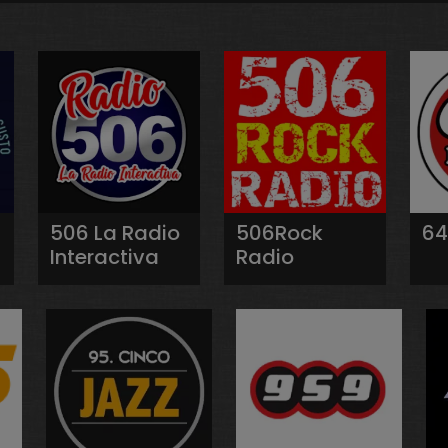
506 La Radio
506Rock
64
Interactiva
Radio