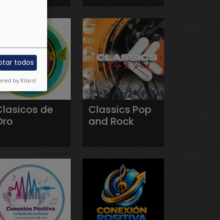
ptar todos
red by Klaro!
Clasicos de
Classics Pop
Oro
and Rock