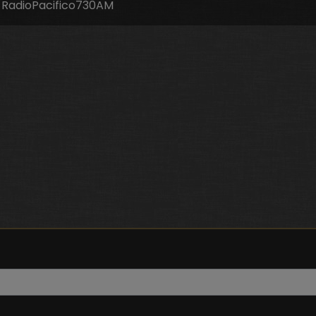
RadioPacifico730AM