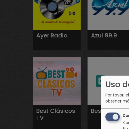
Ayer Radio
Azul 99.9
Uso d
Por favor, e
obtener má
Best Clásicos
Best FM
Co
TV
Kla
Pro