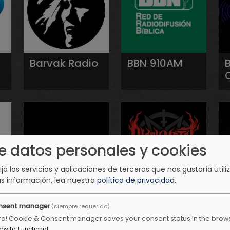
Barvak Radio
BBN 910AM
e datos personales y cookies
lija los servicios y aplicaciones de terceros que nos gustaría utiliz
s información, lea nuestra
política de privacidad
.
BestMusic
Black Metal
nsent manager
(siempre requerido)
Clásicos
Radio
ro! Cookie & Consent manager saves your consent status in the brow
Radio
pósito
:
Functional