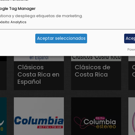
ogle Tag Manager
tiona y despliega etiquetas de marketing.
pósito
:
Analytics
Aceptar seleccionados
Ace
Powe
Clásicos
Clásicos de
Costa Rica en
Costa Rica
Español