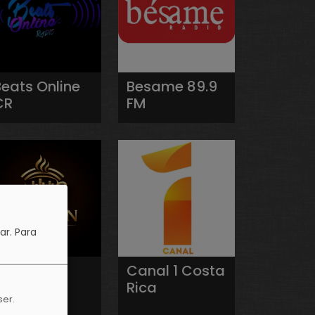
Beats Online
Besame 89.9
CR
FM
ar.
Para
Café On
Canal 1 Costa
Radio
Rica
ser.