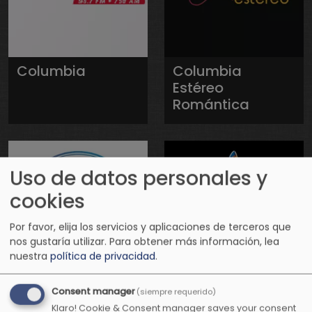
Columbia
Columbia
Estéreo
Romántica
Uso de datos personales y
cookies
Por favor, elija los servicios y aplicaciones de terceros que
nos gustaría utilizar.
Para obtener más información, lea
nuestra
política de privacidad
.
Conexión
Conexión
Consent manager
(siempre requerido)
Positiva Radio
Positiva
Klaro! Cookie & Consent manager saves your consent