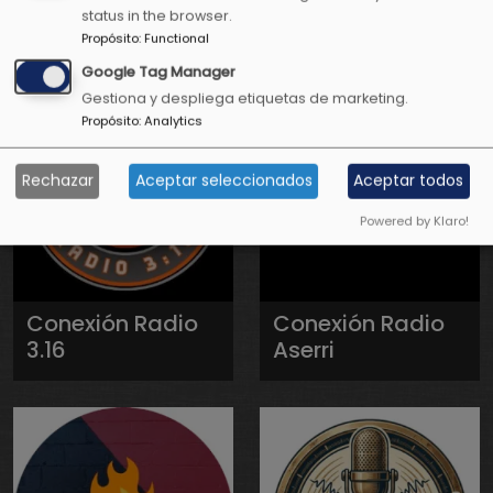
status in the browser.
Televisión
Propósito
:
Functional
Google Tag Manager
Gestiona y despliega etiquetas de marketing.
Propósito
:
Analytics
Rechazar
Aceptar seleccionados
Aceptar todos
Powered by Klaro!
Conexión Radio
Conexión Radio
3.16
Aserri