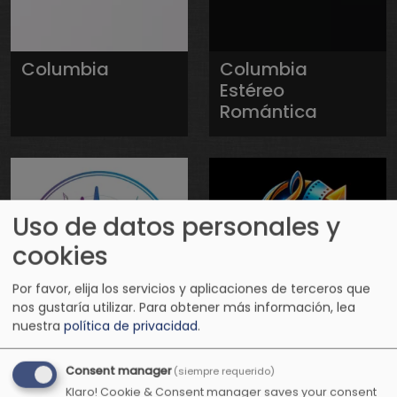
Columbia
Columbia
Estéreo
Romántica
Uso de datos personales y
cookies
Por favor, elija los servicios y aplicaciones de terceros que
nos gustaría utilizar.
Para obtener más información, lea
nuestra
política de privacidad
.
Conexión
Conexión
Positiva Radio
Positiva
Consent manager
(siempre requerido)
Televisión
Klaro! Cookie & Consent manager saves your consent