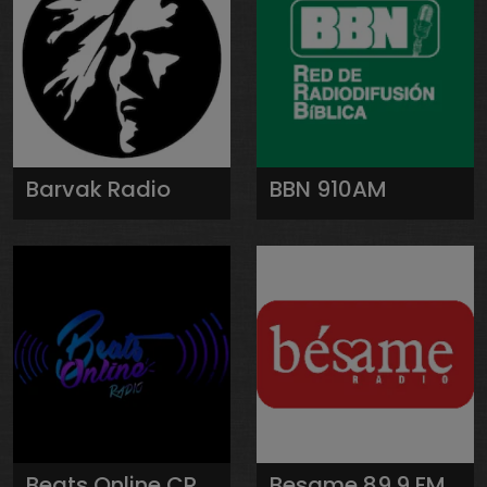
Barvak Radio
BBN 910AM
Beats Online CR
Besame 89.9 FM