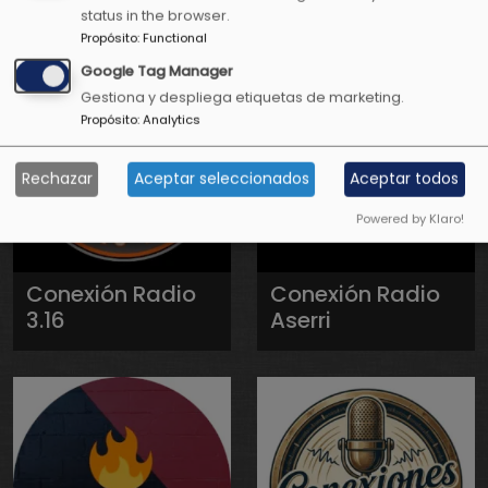
status in the browser.
Propósito
:
Functional
Google Tag Manager
Gestiona y despliega etiquetas de marketing.
Propósito
:
Analytics
Rechazar
Aceptar seleccionados
Aceptar todos
Powered by Klaro!
Conexión Radio
Conexión Radio
3.16
Aserri