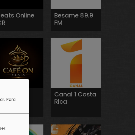
Beats Online
Besame 89.9
CR
FM
Café On
Canal 1 Costa
ar.
Para
Radio
Rica
ser.