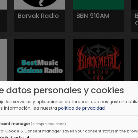
Barvak Radio
BBN 910AM
e datos personales y cookies
BestMusic
Black Metal
lija los servicios y aplicaciones de terceros que nos gustaría utiliz
Clásicos
Radio
s información, lea nuestra
política de privacidad
.
Radio
nsent manager
(siempre requerido)
ro! Cookie & Consent manager saves your consent status in the brow
pósito
:
Functional