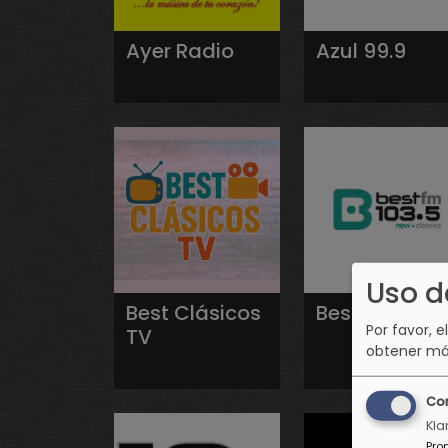
Ayer Radio
Azul 99.9
Uso d
Best Clásicos
Best FM
Por favor, e
TV
obtener má
Co
Kla
Pro