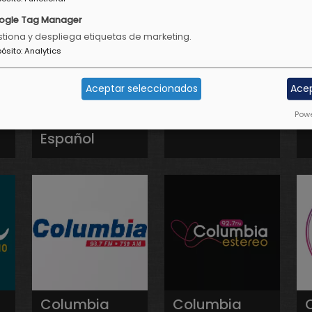
ogle Tag Manager
tiona y despliega etiquetas de marketing.
pósito
:
Analytics
Aceptar seleccionados
Ace
Clásicos
Clásicos de
Powe
Costa Rica en
Costa Rica
Español
Columbia
Columbia