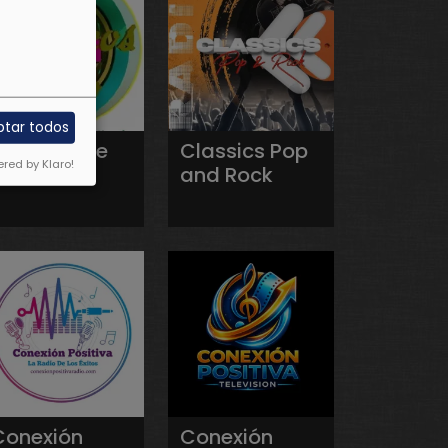
ptar todos
Clasicos de
Classics Pop
red by Klaro!
Oro
and Rock
Conexión
Conexión