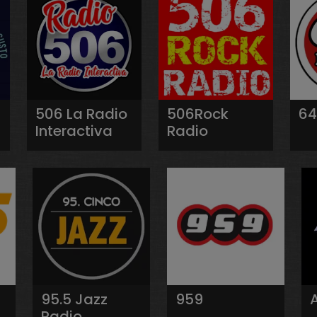
506 La Radio
506Rock
64
Interactiva
Radio
95.5 Jazz
959
Radio