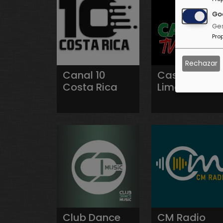
Go
Ges
Pro
Rechazar
Canal 10
Casino TV
Costa Rica
Limón
Club Dance
CM Radio